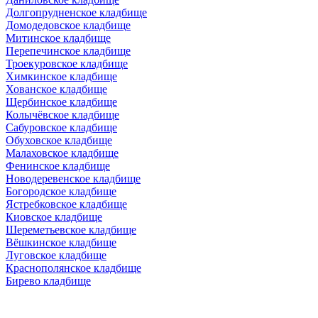
Долгопрудненское кладбище
Домодедовское кладбище
Митинское кладбище
Перепечинское кладбище
Троекуровское кладбище
Химкинское кладбище
Хованское кладбище
Щербинское кладбище
Колычёвское кладбище
Сабуровское кладбище
Обуховское кладбище
Малаховское кладбище
Фенинское кладбище
Новодеревенское кладбище
Богородское кладбище
Ястребковское кладбище
Киовское кладбище
Шереметьевское кладбище
Вёшкинское кладбище
Луговское кладбище
Краснополянское кладбище
Бирево кладбище